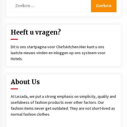
Zoeken
4 jaar ago
naar:
The ‘Julius’ is the most versatile and strong
chef jacket available.
4 jaar ago
Heeft u vragen?
La Maison Bragard s’associe à la ville d’Epinal
Dit is ons startpagina voor Chefskitchen.Hier kunt u ons
pour soutenir l’Ukraine.
laatste nieuws vinden en inloggen op ons systeem voor
4 jaar ago
Hotels.
Inloggen in ons KMS-systeem is nu
beschikbaar!
About Us
4 jaar ago
At Lezada, we put a strong emphasis on simplicity, quality and
Chef of Chef Works FEBRUARY ‘Sterling Wright’
usefulness of fashion products over other factors. Our
4 jaar ago
fashion items never get outdated. They are not short-lived as
normal fashion clothes.
Recipes from Friends: Looking to impress your
significant other on Valentine’s Day?