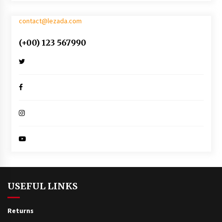
4 jaar ago
contact@lezada.com
The Bacon Factory has chosen BRAGARD’s
(+00) 123 567990
cook jacket ‘Juliuso’.
4 jaar ago
￼LARGO SHORT BIB APRON
4 jaar ago
Finland’s Down’s model Maija makes strides on
catwalk
8 jaar ago
USEFUL LINKS
Returns